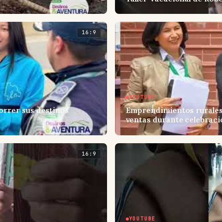
16:9
YOUTUBE
orrer sus destinos
Emprendimientos rurales
ventas durante celebraci
16:9
YOUTUBE