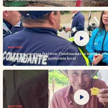
YOUTUBE
Próximos puentes festivos: Cundinamarca invita a rec
turísticos y apoyar la economía local
YOUTUBE