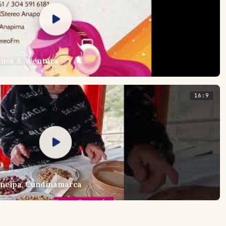
inos & Aventura
16:9
ncipa, Cundinamarca