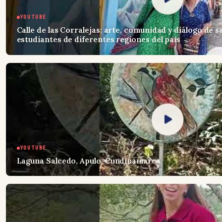
YOUTUBE
Calle de las Corralejas: arte, comunidad y diálogo de s
estudiantes de diferentes regiones del país
YOUTUBE
Laguna Salcedo, Apulo, Cundinamarca