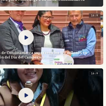
16:9
 de Cundinamarca superaron los $16 millones en
ón del Día del Campesino
16:9