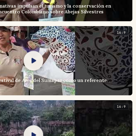
nativas impulsan el turismo y la conservación en
ncuentro Colombiano sobre Abejas Silvestres
16:9
Festival de Aves del Sumapaz como un referente
16:9