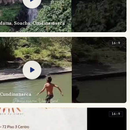
ndama, Soacha, Cundinamarca
16:9
, Cundinanarca
16:9