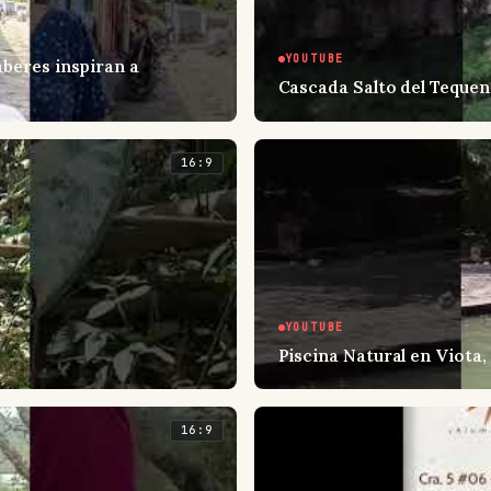
YOUTUBE
aberes inspiran a
Cascada Salto del Teque
16:9
YOUTUBE
Piscina Natural en Viota
16:9