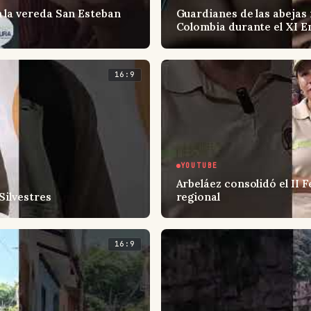
 la vereda San Esteban
Guardianes de las abejas 
Colombia durante el XI E
16:9
YOUTUBE
Arbeláez consolidó el II 
Silvestres
regional
16:9