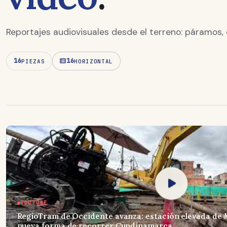
Reportajes audiovisuales desde el terreno: páramos,
16
16
PIEZAS
HORIZONTAL
YOUTUBE
RegioTram de Occidente avanza: estación elevada de
nueva forma de recorrer Cundinamarca