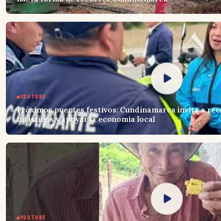
YOUTUBE
Próximos puentes festivos: Cundinamarca invita a rec
turísticos y apoyar la economía local
YOUTUBE