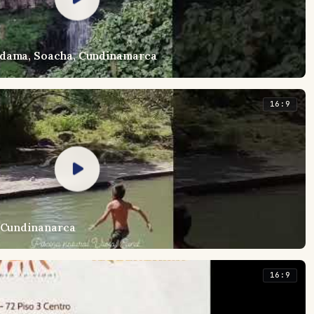
ndama, Soacha, Cundinamarca
16:9
, Cundinanarca
16:9