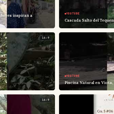
YOUTUBE
aberes inspiran a
Cascada Salto del Teque
16:9
YOUTUBE
Piscina Natural en Viota
16:9