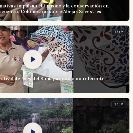
nativas impulsan el turismo y la conservación en
ncuentro Colombiano sobre Abejas Silvestres
16:9
Festival de Aves del Sumapaz como un referente
16:9