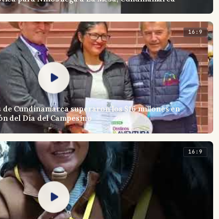
16:9
 de Cundinamarca superaron los $16 millones en
ón del Día del Campesino
16:9