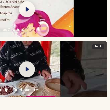
inos & Aventura
16:9
ncipa, Cundinamarca