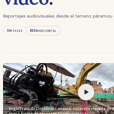
Reportajes audiovisuales desde el terreno: páramos,
16
16
PIEZAS
HORIZONTAL
YOUTUBE
RegioTram de Occidente avanza: estación elevada de
nueva forma de recorrer Cundinamarca