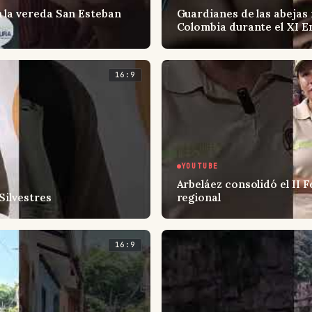
 la vereda San Esteban
Guardianes de las abejas 
Colombia durante el XI E
16:9
YOUTUBE
Arbeláez consolidó el II 
Silvestres
regional
16:9