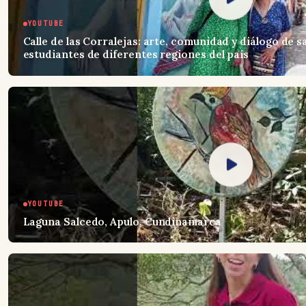
YOUTUBE
Calle de las Corralejas: arte, comunidad y diálogo de s
estudiantes de diferentes regiones del país
YOUTUBE
Laguna Salcedo, Apulo, Cundinamarca