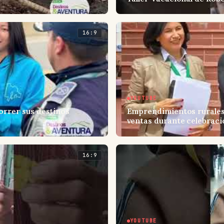
16:9
YOUTUBE
orrer sus destinos
Emprendimientos rurales
ventas durante celebraci
16:9
YOUTUBE