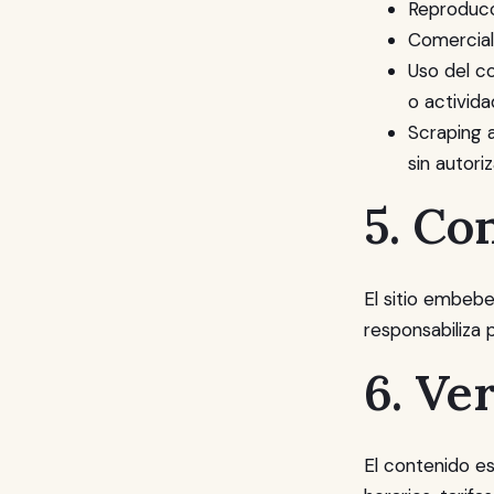
Reproducci
Comercial
Uso del co
o activida
Scraping 
sin autori
5. Co
El sitio embeb
responsabiliza p
6. Ve
El contenido es