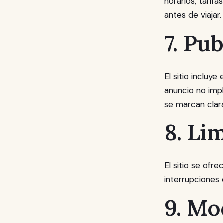
horarios, tarif
antes de viajar.
7. Pub
El sitio incluy
anuncio no impl
se marcan clar
8. Li
El sitio se ofre
interrupciones 
9. Mo