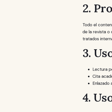
2. Pr
Todo el conteni
de la revista o
tratados inter
3. Us
Lectura pe
Cita acad
Enlazado a
4. Us