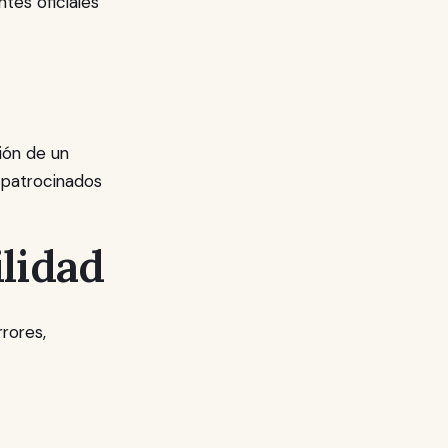
tes oficiales
ción de un
s patrocinados
lidad
rrores,