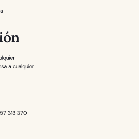
na
ción
alquier
sa a cualquier
+57 318 370