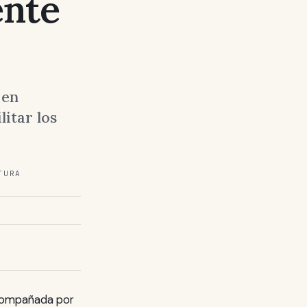
ente
 en
litar los
TURA
acompañada por