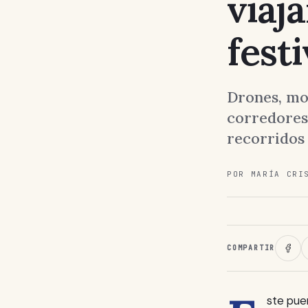
viaj
fest
Drones, mo
corredores 
recorridos 
POR MARÍA CRI
COMPARTIR
ste pue