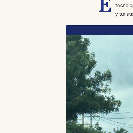
E
tecnolo
y turis