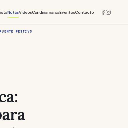
ista
Notas
Videos
Cundinamarca
Eventos
Contacto
PUENTE FESTIVO
ca:
para