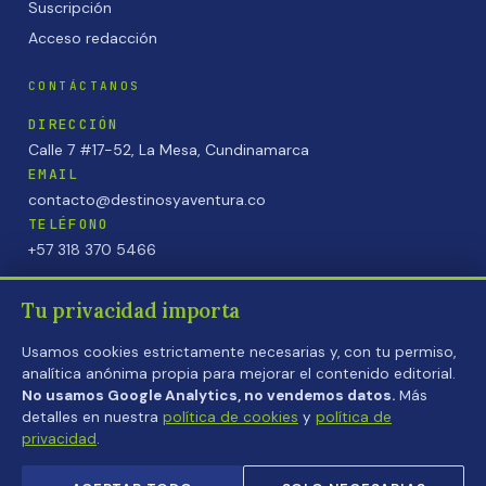
Suscripción
Acceso redacción
CONTÁCTANOS
DIRECCIÓN
Calle 7 #17-52, La Mesa, Cundinamarca
EMAIL
contacto@destinosyaventura.co
TELÉFONO
+57 318 370 5466
Tu privacidad importa
Usamos cookies estrictamente necesarias y, con tu permiso,
analítica anónima propia para mejorar el contenido editorial.
PRIVACIDAD
·
COOKIES
·
TÉRMINOS
No usamos Google Analytics, no vendemos datos.
Más
detalles en nuestra
política de cookies
y
política de
privacidad
.
© 2026 REVISTA DESTINOS & AVENTURA · LA MESA,
CUNDINAMARCA