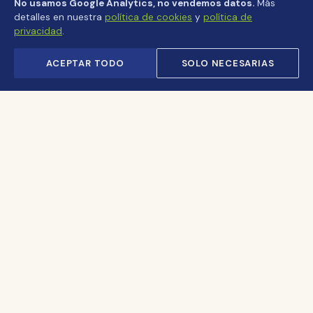
No usamos Google Analytics, no vendemos datos.
Más
detalles en nuestra
política de cookies
y
política de
privacidad
.
ACEPTAR TODO
SOLO NECESARIAS
Revista de turismo cultural y natural. Rutas, crónicas y
paisajes que celebran la biodiversidad y la memoria
de Cundinamarca y Colombia.
EXPLORAR
Ediciones
Crónicas