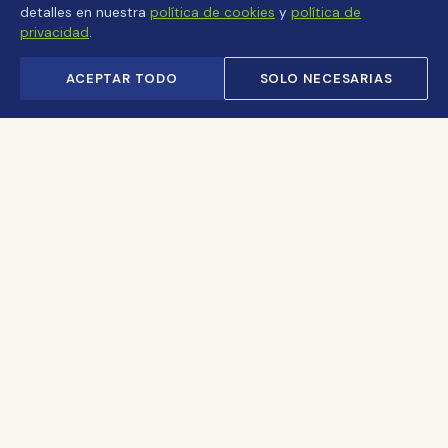
detalles en nuestra
política de cookies
y
política de
privacidad
.
ACEPTAR TODO
SOLO NECESARIAS
Revista de turismo cultural y natural. Rutas, crónicas y
paisajes que celebran la biodiversidad y la memoria
de Cundinamarca y Colombia.
EXPLORAR
Ediciones
Crónicas