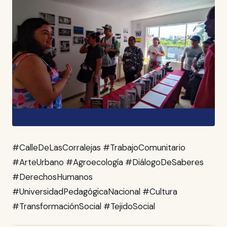
#CalleDeLasCorralejas #TrabajoComunitario
#ArteUrbano #Agroecología #DiálogoDeSaberes
#DerechosHumanos
#UniversidadPedagógicaNacional #Cultura
#TransformaciónSocial #TejidoSocial