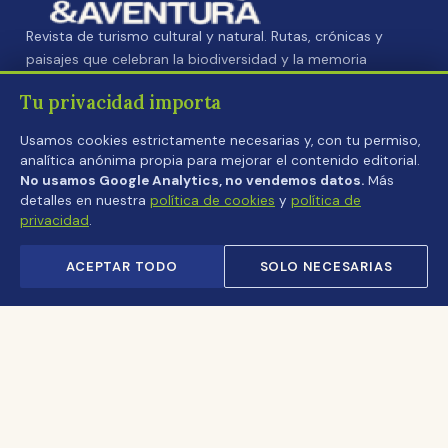
Revista de turismo cultural y natural. Rutas, crónicas y
paisajes que celebran la biodiversidad y la memoria
de Cundinamarca y Colombia.
Tu privacidad importa
EXPLORAR
Usamos cookies estrictamente necesarias y, con tu permiso,
analítica anónima propia para mejorar el contenido editorial.
Ediciones
No usamos Google Analytics, no vendemos datos.
Más
Crónicas
detalles en nuestra
política de cookies
y
política de
Videos
privacidad
.
Eventos
ACEPTAR TODO
SOLO NECESARIAS
Cundinamarca
REVISTA
Contacto
Pauta publicitaria
Suscripción
Acceso redacción