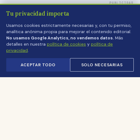
PUBLICIDAD
Tu privacidad importa
Usamos cookies estrictamente necesarias y, con tu permiso,
analítica anónima propia para mejorar el contenido editorial.
No usamos Google Analytics, no vendemos datos.
Más
detalles en nuestra
política de cookies
y
política de
privacidad
.
ACEPTAR TODO
SOLO NECESARIAS