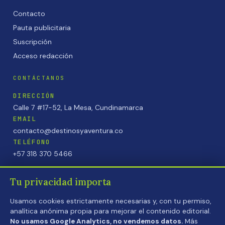
Contacto
Pauta publicitaria
Suscripción
Acceso redacción
CONTÁCTANOS
DIRECCIÓN
Calle 7 #17-52, La Mesa, Cundinamarca
EMAIL
contacto@destinosyaventura.co
TELÉFONO
+57 318 370 5466
Tu privacidad importa
Usamos cookies estrictamente necesarias y, con tu permiso,
analítica anónima propia para mejorar el contenido editorial.
PRIVACIDAD
·
COOKIES
·
TÉRMINOS
No usamos Google Analytics, no vendemos datos.
Más