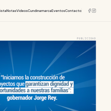
ista
Notas
Videos
Cundinamarca
Eventos
Contacto
PUBLICIDAD