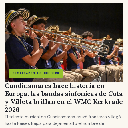
DESTACAMOS LO NUESTRO
Cundinamarca hace historia en
Europa: las bandas sinfónicas de Cota
y Villeta brillan en el WMC Kerkrade
2026
El talento musical de Cundinamarca cruzó fronteras y llegó
hasta Países Bajos para dejar en alto el nombre de