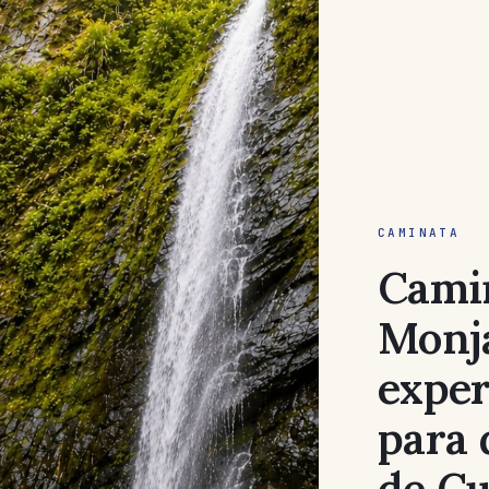
CAMINATA
Camin
Monja
exper
para 
de C