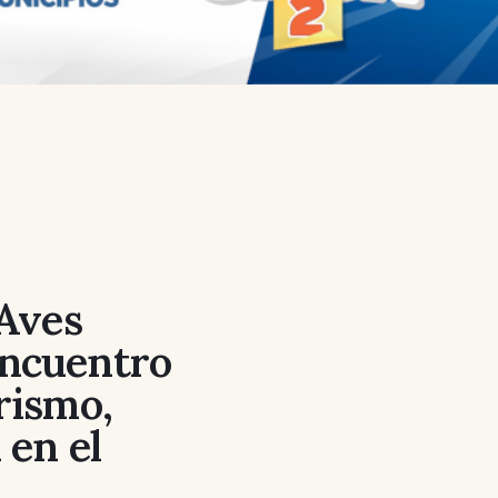
 Aves
encuentro
rismo,
 en el