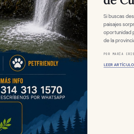
Si buscas des
paisajes sorp
oportunidad p
de la provinc
POR MARÍA CRI
LEER ARTÍCUL