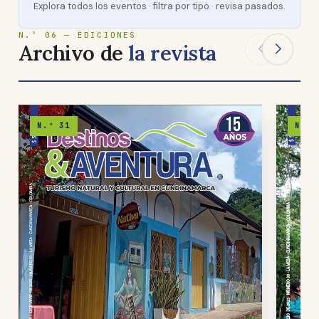
Explora todos los eventos · filtra por tipo · revisa pasados.
N.º 06 — EDICIONES
Archivo de
la revista
N.º 31
N.º 